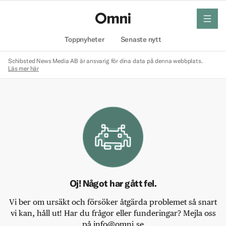
meny
Hem
Toppnyheter
Senaste nytt
Schibsted News Media AB är ansvarig för dina data på denna webbplats.
Läs mer här
Oj! Något har gått fel.
Vi ber om ursäkt och försöker åtgärda problemet så snart
vi kan, håll ut! Har du frågor eller funderingar? Mejla oss
på info@omni.se