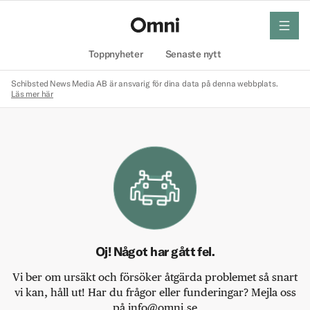
meny
Hem
Toppnyheter
Senaste nytt
Schibsted News Media AB är ansvarig för dina data på denna webbplats.
Läs mer här
Oj! Något har gått fel.
Vi ber om ursäkt och försöker åtgärda problemet så snart
vi kan, håll ut! Har du frågor eller funderingar? Mejla oss
på info@omni.se