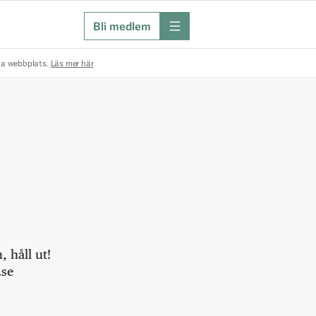
Bli medlem
meny
na webbplats.
Läs mer här
 håll ut!
.se