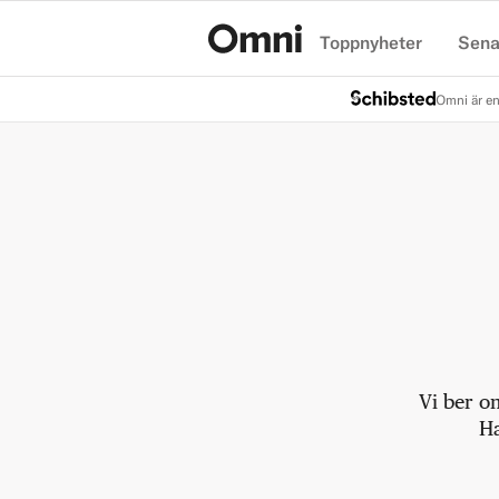
Toppnyheter
Sena
Hem
Omni är en
Vi ber o
Ha