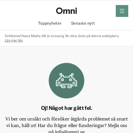
meny
Hem
Toppnyheter
Senaste nytt
Schibsted News Media AB är ansvarig för dina data på denna webbplats.
Läs mer här
Oj! Något har gått fel.
Vi ber om ursäkt och försöker åtgärda problemet så snart
vi kan, håll ut! Har du frågor eller funderingar? Mejla oss
på info@omni.se