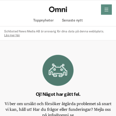
meny
Hem
Toppnyheter
Senaste nytt
Schibsted News Media AB är ansvarig för dina data på denna webbplats.
Läs mer här
Oj! Något har gått fel.
Vi ber om ursäkt och försöker åtgärda problemet så snart
vi kan, håll ut! Har du frågor eller funderingar? Mejla oss
på info@omni.se