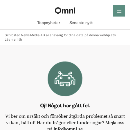
meny
Hem
Toppnyheter
Senaste nytt
Schibsted News Media AB är ansvarig för dina data på denna webbplats.
Läs mer här
Oj! Något har gått fel.
Vi ber om ursäkt och försöker åtgärda problemet så snart
vi kan, håll ut! Har du frågor eller funderingar? Mejla oss
på info@omni.se