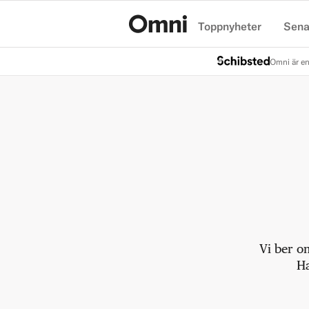
Toppnyheter
Sena
Hem
Omni är en
Vi ber o
Ha