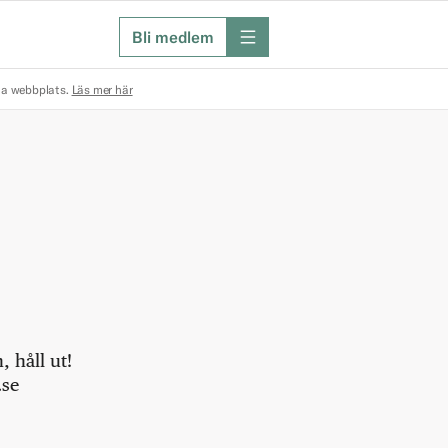
Bli medlem
meny
na webbplats.
Läs mer här
 håll ut!
.se