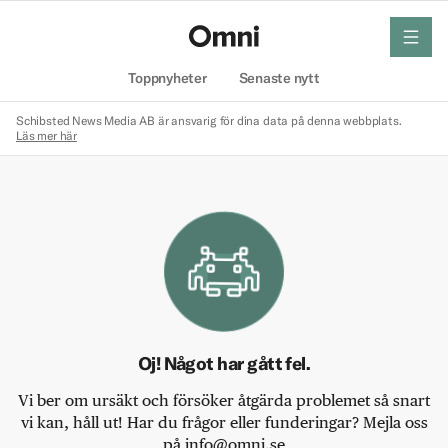
meny
Hem
Toppnyheter
Senaste nytt
Schibsted News Media AB är ansvarig för dina data på denna webbplats.
Läs mer här
Oj! Något har gått fel.
Vi ber om ursäkt och försöker åtgärda problemet så snart
vi kan, håll ut! Har du frågor eller funderingar? Mejla oss
på info@omni.se