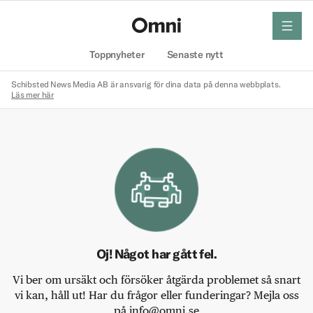
meny
Hem
Toppnyheter
Senaste nytt
Schibsted News Media AB är ansvarig för dina data på denna webbplats.
Läs mer här
Oj! Något har gått fel.
Vi ber om ursäkt och försöker åtgärda problemet så snart
vi kan, håll ut! Har du frågor eller funderingar? Mejla oss
på info@omni.se