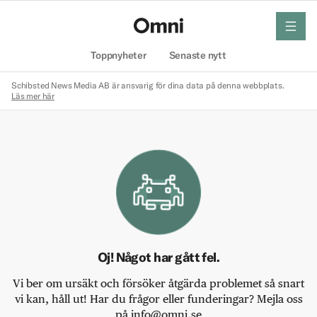
meny
Hem
Toppnyheter
Senaste nytt
Schibsted News Media AB är ansvarig för dina data på denna webbplats.
Läs mer här
Oj! Något har gått fel.
Vi ber om ursäkt och försöker åtgärda problemet så snart
vi kan, håll ut! Har du frågor eller funderingar? Mejla oss
på info@omni.se