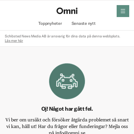
meny
Hem
Toppnyheter
Senaste nytt
Schibsted News Media AB är ansvarig för dina data på denna webbplats.
Läs mer här
Oj! Något har gått fel.
Vi ber om ursäkt och försöker åtgärda problemet så snart
vi kan, håll ut! Har du frågor eller funderingar? Mejla oss
på info@omni.se