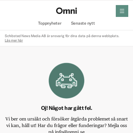
meny
Hem
Toppnyheter
Senaste nytt
Schibsted News Media AB är ansvarig för dina data på denna webbplats.
Läs mer här
Oj! Något har gått fel.
Vi ber om ursäkt och försöker åtgärda problemet så snart
vi kan, håll ut! Har du frågor eller funderingar? Mejla oss
på info@omni.se