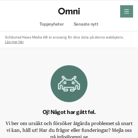
meny
Hem
Toppnyheter
Senaste nytt
Schibsted News Media AB är ansvarig för dina data på denna webbplats.
Läs mer här
Oj! Något har gått fel.
Vi ber om ursäkt och försöker åtgärda problemet så snart
vi kan, håll ut! Har du frågor eller funderingar? Mejla oss
på info@omni.se