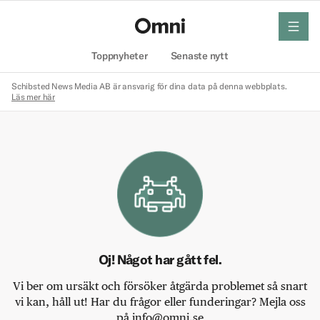
meny
Hem
Toppnyheter
Senaste nytt
Schibsted News Media AB är ansvarig för dina data på denna webbplats.
Läs mer här
Oj! Något har gått fel.
Vi ber om ursäkt och försöker åtgärda problemet så snart
vi kan, håll ut! Har du frågor eller funderingar? Mejla oss
på info@omni.se