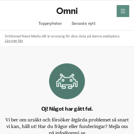
meny
Hem
Toppnyheter
Senaste nytt
Schibsted News Media AB är ansvarig för dina data på denna webbplats.
Läs mer här
Oj! Något har gått fel.
Vi ber om ursäkt och försöker åtgärda problemet så snart
vi kan, håll ut! Har du frågor eller funderingar? Mejla oss
på info@omni.se