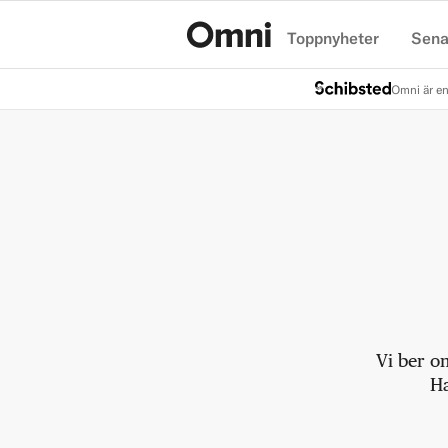
Toppnyheter
Sena
Hem
Omni är en
Vi ber o
Ha