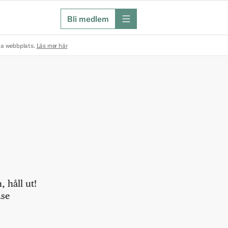
Bli medlem
meny
na webbplats.
Läs mer här
 håll ut!
.se