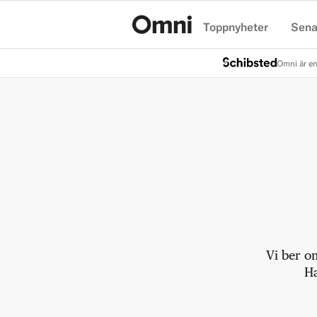
Toppnyheter
Sena
Hem
Omni är en
Vi ber o
Ha