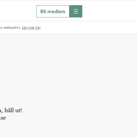
Bli medlem
meny
na webbplats.
Läs mer här
 håll ut!
.se