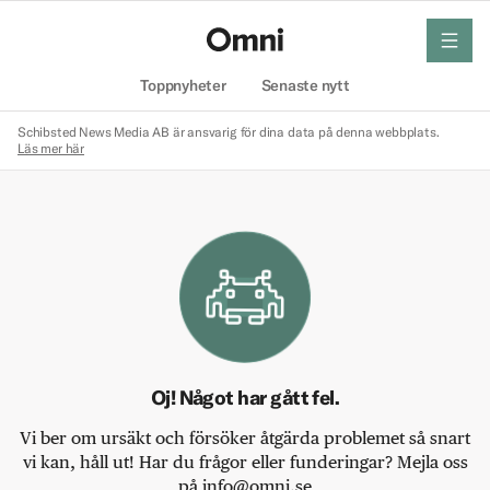
meny
Hem
Toppnyheter
Senaste nytt
Schibsted News Media AB är ansvarig för dina data på denna webbplats.
Läs mer här
Oj! Något har gått fel.
Vi ber om ursäkt och försöker åtgärda problemet så snart
vi kan, håll ut! Har du frågor eller funderingar? Mejla oss
på info@omni.se