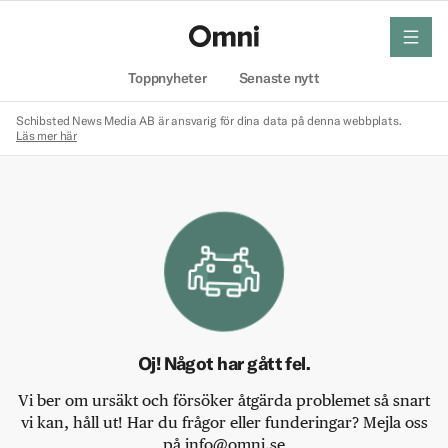
meny
Hem
Toppnyheter
Senaste nytt
Schibsted News Media AB är ansvarig för dina data på denna webbplats.
Läs mer här
Oj! Något har gått fel.
Vi ber om ursäkt och försöker åtgärda problemet så snart
vi kan, håll ut! Har du frågor eller funderingar? Mejla oss
på info@omni.se