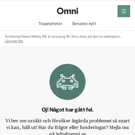
meny
Hem
Toppnyheter
Senaste nytt
Schibsted News Media AB är ansvarig för dina data på denna webbplats.
Läs mer här
Oj! Något har gått fel.
Vi ber om ursäkt och försöker åtgärda problemet så snart
vi kan, håll ut! Har du frågor eller funderingar? Mejla oss
på info@omni.se