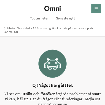
meny
Hem
Toppnyheter
Senaste nytt
Schibsted News Media AB är ansvarig för dina data på denna webbplats.
Läs mer här
Oj! Något har gått fel.
Vi ber om ursäkt och försöker åtgärda problemet så snart
vi kan, håll ut! Har du frågor eller funderingar? Mejla oss
på info@omni.se