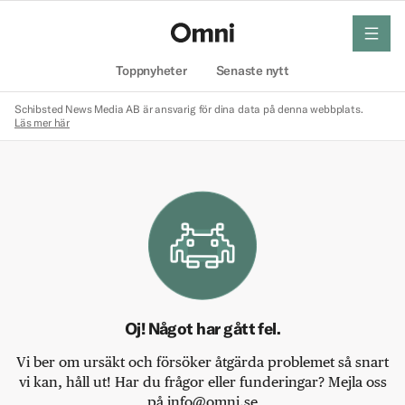
meny
Hem
Toppnyheter
Senaste nytt
Schibsted News Media AB är ansvarig för dina data på denna webbplats.
Läs mer här
Oj! Något har gått fel.
Vi ber om ursäkt och försöker åtgärda problemet så snart
vi kan, håll ut! Har du frågor eller funderingar? Mejla oss
på info@omni.se