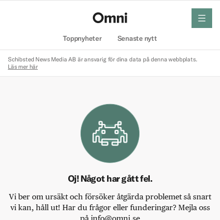
meny
Hem
Toppnyheter
Senaste nytt
Schibsted News Media AB är ansvarig för dina data på denna webbplats.
Läs mer här
Oj! Något har gått fel.
Vi ber om ursäkt och försöker åtgärda problemet så snart
vi kan, håll ut! Har du frågor eller funderingar? Mejla oss
på info@omni.se