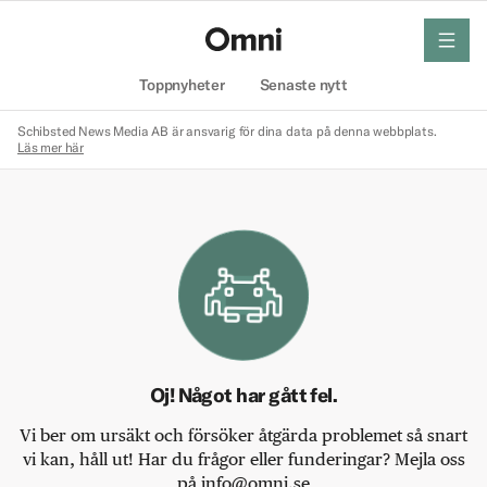
meny
Hem
Toppnyheter
Senaste nytt
Schibsted News Media AB är ansvarig för dina data på denna webbplats.
Läs mer här
Oj! Något har gått fel.
Vi ber om ursäkt och försöker åtgärda problemet så snart
vi kan, håll ut! Har du frågor eller funderingar? Mejla oss
på info@omni.se