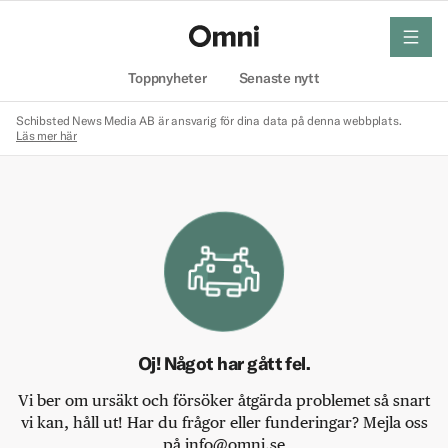
meny
Hem
Toppnyheter
Senaste nytt
Schibsted News Media AB är ansvarig för dina data på denna webbplats.
Läs mer här
Oj! Något har gått fel.
Vi ber om ursäkt och försöker åtgärda problemet så snart
vi kan, håll ut! Har du frågor eller funderingar? Mejla oss
på info@omni.se