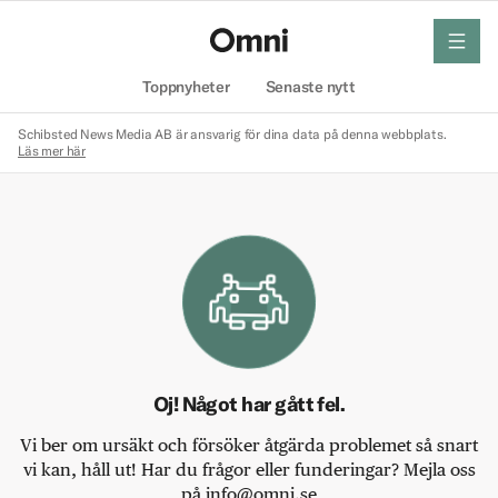
meny
Hem
Toppnyheter
Senaste nytt
Schibsted News Media AB är ansvarig för dina data på denna webbplats.
Läs mer här
Oj! Något har gått fel.
Vi ber om ursäkt och försöker åtgärda problemet så snart
vi kan, håll ut! Har du frågor eller funderingar? Mejla oss
på info@omni.se