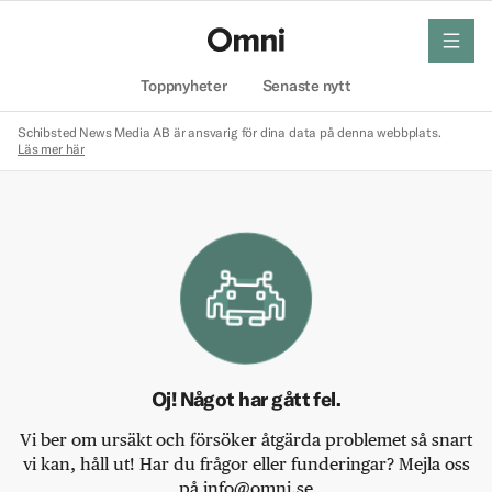
meny
Hem
Toppnyheter
Senaste nytt
Schibsted News Media AB är ansvarig för dina data på denna webbplats.
Läs mer här
Oj! Något har gått fel.
Vi ber om ursäkt och försöker åtgärda problemet så snart
vi kan, håll ut! Har du frågor eller funderingar? Mejla oss
på info@omni.se