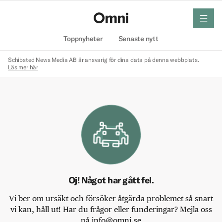
meny
Hem
Toppnyheter
Senaste nytt
Schibsted News Media AB är ansvarig för dina data på denna webbplats.
Läs mer här
Oj! Något har gått fel.
Vi ber om ursäkt och försöker åtgärda problemet så snart
vi kan, håll ut! Har du frågor eller funderingar? Mejla oss
på info@omni.se