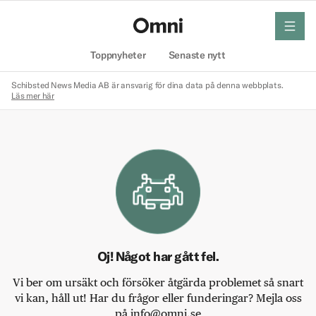
meny
Hem
Toppnyheter
Senaste nytt
Schibsted News Media AB är ansvarig för dina data på denna webbplats.
Läs mer här
Oj! Något har gått fel.
Vi ber om ursäkt och försöker åtgärda problemet så snart
vi kan, håll ut! Har du frågor eller funderingar? Mejla oss
på info@omni.se