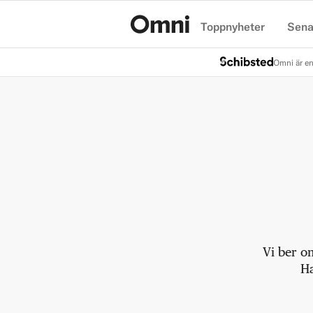
Toppnyheter
Sena
Hem
Omni är en
Vi ber o
Ha