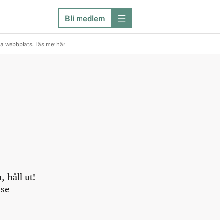
Bli medlem
meny
na webbplats.
Läs mer här
 håll ut!
.se