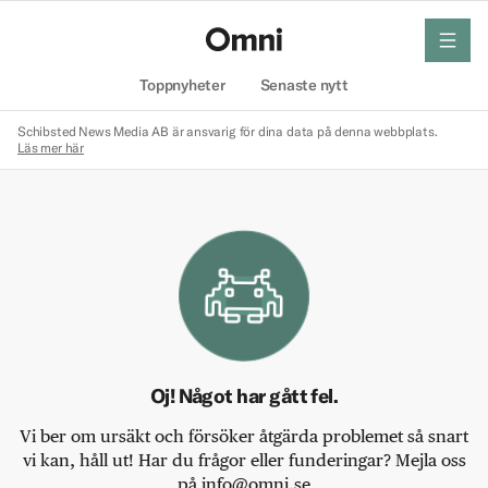
meny
Hem
Toppnyheter
Senaste nytt
Schibsted News Media AB är ansvarig för dina data på denna webbplats.
Läs mer här
Oj! Något har gått fel.
Vi ber om ursäkt och försöker åtgärda problemet så snart
vi kan, håll ut! Har du frågor eller funderingar? Mejla oss
på info@omni.se