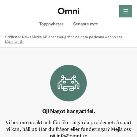
meny
Hem
Toppnyheter
Senaste nytt
Schibsted News Media AB är ansvarig för dina data på denna webbplats.
Läs mer här
Oj! Något har gått fel.
Vi ber om ursäkt och försöker åtgärda problemet så snart
vi kan, håll ut! Har du frågor eller funderingar? Mejla oss
på info@omni.se