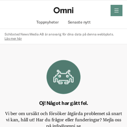
meny
Hem
Toppnyheter
Senaste nytt
Schibsted News Media AB är ansvarig för dina data på denna webbplats.
Läs mer här
Oj! Något har gått fel.
Vi ber om ursäkt och försöker åtgärda problemet så snart
vi kan, håll ut! Har du frågor eller funderingar? Mejla oss
på info@omni.se