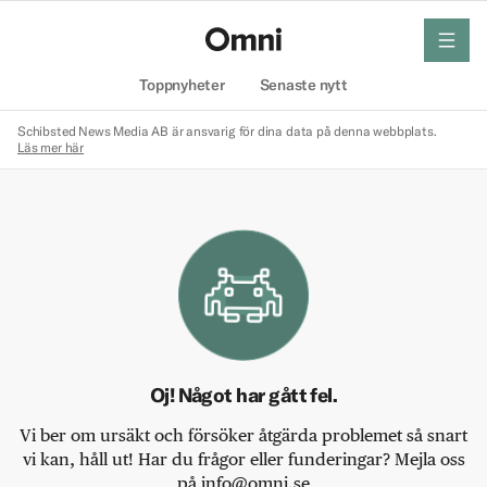
meny
Hem
Toppnyheter
Senaste nytt
Schibsted News Media AB är ansvarig för dina data på denna webbplats.
Läs mer här
Oj! Något har gått fel.
Vi ber om ursäkt och försöker åtgärda problemet så snart
vi kan, håll ut! Har du frågor eller funderingar? Mejla oss
på info@omni.se