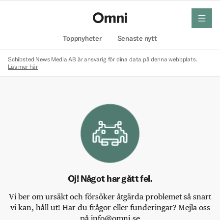
meny
Hem
Toppnyheter
Senaste nytt
Schibsted News Media AB är ansvarig för dina data på denna webbplats.
Läs mer här
Oj! Något har gått fel.
Vi ber om ursäkt och försöker åtgärda problemet så snart
vi kan, håll ut! Har du frågor eller funderingar? Mejla oss
på info@omni.se