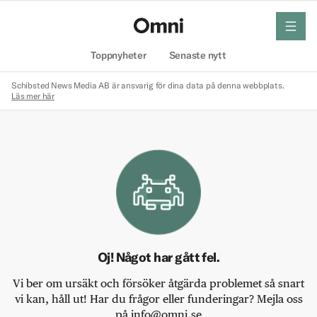
meny
Hem
Toppnyheter
Senaste nytt
Schibsted News Media AB är ansvarig för dina data på denna webbplats.
Läs mer här
Oj! Något har gått fel.
Vi ber om ursäkt och försöker åtgärda problemet så snart
vi kan, håll ut! Har du frågor eller funderingar? Mejla oss
på info@omni.se