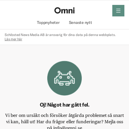
meny
Hem
Toppnyheter
Senaste nytt
Schibsted News Media AB är ansvarig för dina data på denna webbplats.
Läs mer här
Oj! Något har gått fel.
Vi ber om ursäkt och försöker åtgärda problemet så snart
vi kan, håll ut! Har du frågor eller funderingar? Mejla oss
på info@omni.se