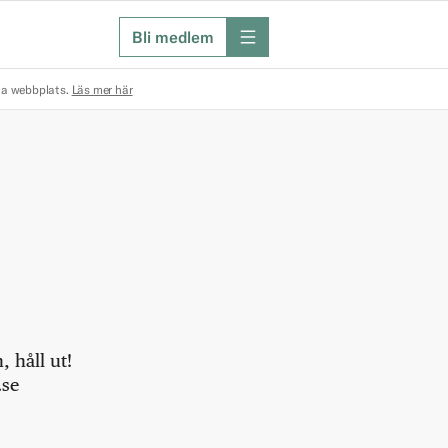
Bli medlem
meny
na webbplats.
Läs mer här
 håll ut!
.se