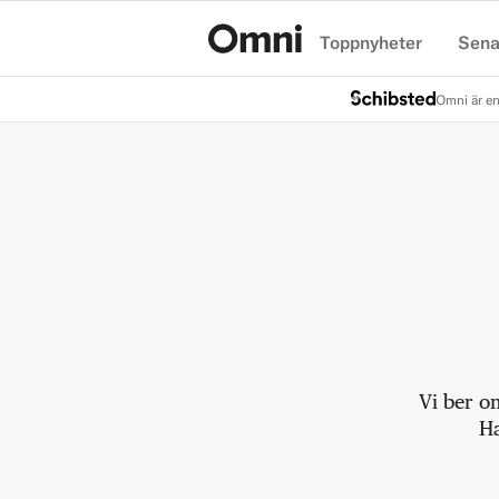
Toppnyheter
Sena
Hem
Omni är en
Vi ber o
Ha