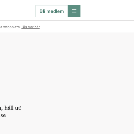
Bli medlem
meny
na webbplats.
Läs mer här
 håll ut!
.se