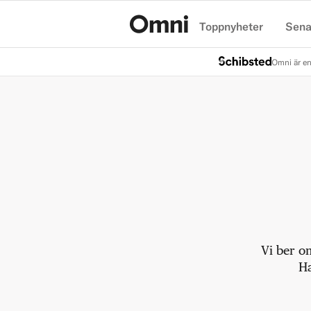
Toppnyheter
Sena
Hem
Omni är en
Vi ber o
Ha