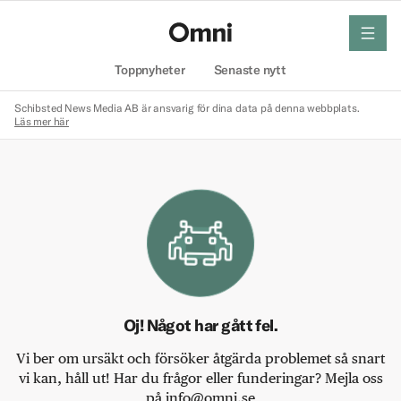
meny
Hem
Toppnyheter
Senaste nytt
Schibsted News Media AB är ansvarig för dina data på denna webbplats.
Läs mer här
Oj! Något har gått fel.
Vi ber om ursäkt och försöker åtgärda problemet så snart
vi kan, håll ut! Har du frågor eller funderingar? Mejla oss
på info@omni.se