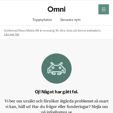
meny
Hem
Toppnyheter
Senaste nytt
Schibsted News Media AB är ansvarig för dina data på denna webbplats.
Läs mer här
Oj! Något har gått fel.
Vi ber om ursäkt och försöker åtgärda problemet så snart
vi kan, håll ut! Har du frågor eller funderingar? Mejla oss
på info@omni.se