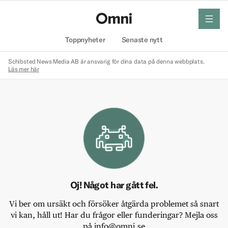
meny
Hem
Toppnyheter
Senaste nytt
Schibsted News Media AB är ansvarig för dina data på denna webbplats.
Läs mer här
Oj! Något har gått fel.
Vi ber om ursäkt och försöker åtgärda problemet så snart
vi kan, håll ut! Har du frågor eller funderingar? Mejla oss
på info@omni.se