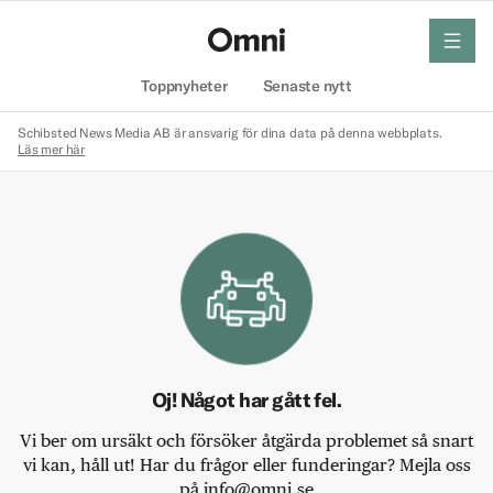
meny
Hem
Toppnyheter
Senaste nytt
Schibsted News Media AB är ansvarig för dina data på denna webbplats.
Läs mer här
Oj! Något har gått fel.
Vi ber om ursäkt och försöker åtgärda problemet så snart
vi kan, håll ut! Har du frågor eller funderingar? Mejla oss
på info@omni.se