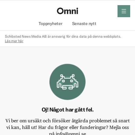
meny
Hem
Toppnyheter
Senaste nytt
Schibsted News Media AB är ansvarig för dina data på denna webbplats.
Läs mer här
Oj! Något har gått fel.
Vi ber om ursäkt och försöker åtgärda problemet så snart
vi kan, håll ut! Har du frågor eller funderingar? Mejla oss
på info@omni.se