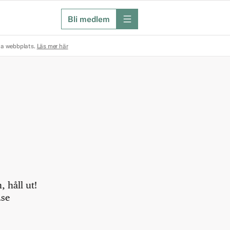
Bli medlem
meny
na webbplats.
Läs mer här
 håll ut!
.se