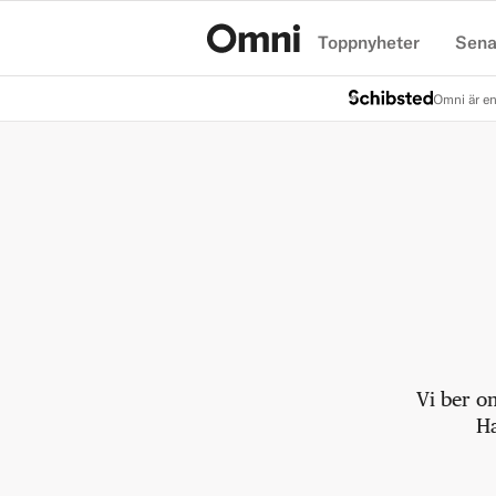
Toppnyheter
Sena
Hem
Omni är en
Vi ber o
Ha