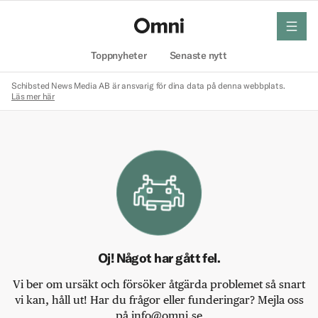
meny
Hem
Toppnyheter
Senaste nytt
Schibsted News Media AB är ansvarig för dina data på denna webbplats.
Läs mer här
Oj! Något har gått fel.
Vi ber om ursäkt och försöker åtgärda problemet så snart
vi kan, håll ut! Har du frågor eller funderingar? Mejla oss
på info@omni.se