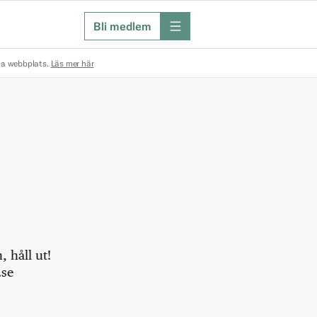
Bli medlem
meny
na webbplats.
Läs mer här
 håll ut!
.se