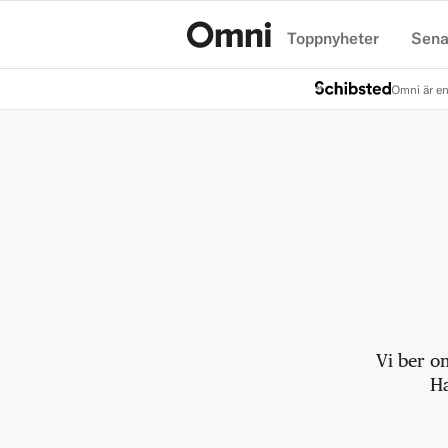
Toppnyheter
Sena
Hem
Omni är en
Vi ber o
Ha