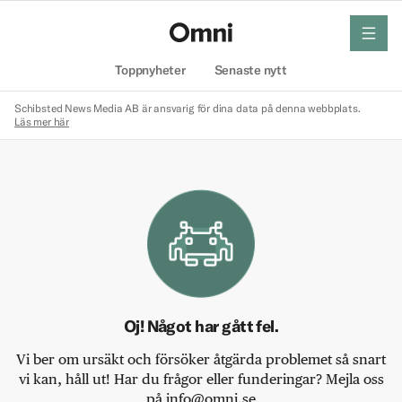
meny
Hem
Toppnyheter
Senaste nytt
Schibsted News Media AB är ansvarig för dina data på denna webbplats.
Läs mer här
Oj! Något har gått fel.
Vi ber om ursäkt och försöker åtgärda problemet så snart
vi kan, håll ut! Har du frågor eller funderingar? Mejla oss
på info@omni.se