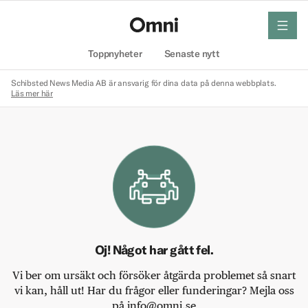
meny
Hem
Toppnyheter
Senaste nytt
Schibsted News Media AB är ansvarig för dina data på denna webbplats.
Läs mer här
Oj! Något har gått fel.
Vi ber om ursäkt och försöker åtgärda problemet så snart
vi kan, håll ut! Har du frågor eller funderingar? Mejla oss
på info@omni.se