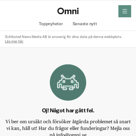
meny
Hem
Toppnyheter
Senaste nytt
Schibsted News Media AB är ansvarig för dina data på denna webbplats.
Läs mer här
Oj! Något har gått fel.
Vi ber om ursäkt och försöker åtgärda problemet så snart
vi kan, håll ut! Har du frågor eller funderingar? Mejla oss
på info@omni.se